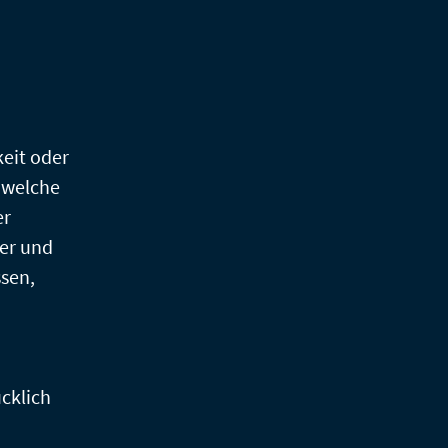
keit oder
 welche
er
er und
ssen,
ücklich