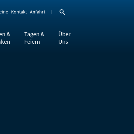
eine
Kontakt
Anfahrt
en &
Tagen &
Über
nken
Feiern
Uns