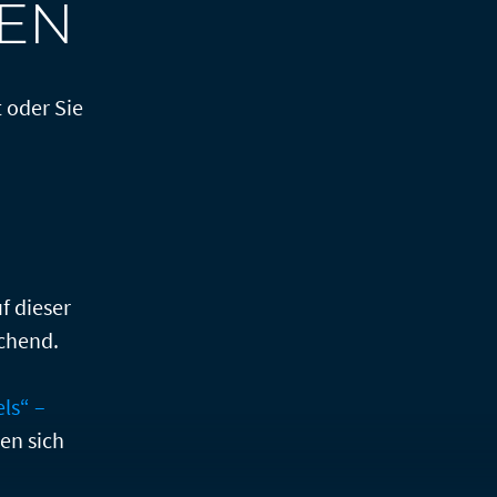
ÄEN
 oder Sie
f dieser
echend.
ls“ –
en sich