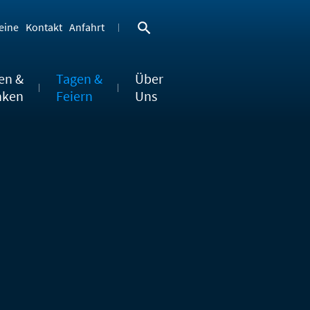
eine
Kontakt
Anfahrt
en &
Tagen &
Über
nken
Feiern
Uns