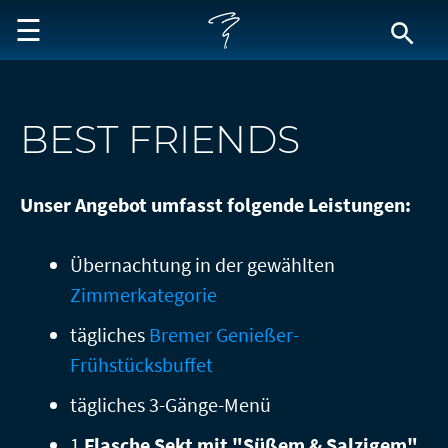
☰
 2 20 2 0
Angebote
BEST FRIENDS
eit Bremen
Unser Angebot umfasst folgende Leistungen:
Übernachtung in der gewählten
Zimmerkategorie
tägliches
Bremer Genießer-
Frühstücksbuffet
tägliches 3-Gänge-Menü
1
Flasche Sekt mit "Süßem & Salzigem"